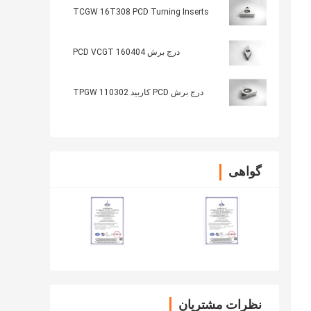
TCGW 16T308 PCD Turning Inserts
درج برش PCD VCGT 160404
درج برش PCD کاربید TPGW 110302
گواهی
نظرات مشتریان