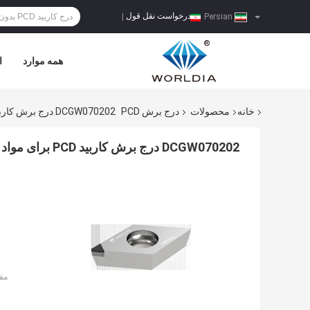
درخواست نقل قول
|
Persian
همه موارد
ا
خانه
محصولات
درج برش PCD
DCGW070202 درج برش کاربید PCD برای مواد غیر آهنی
DCGW070202 درج برش کاربید PCD برای مواد غیر آهنی
مق