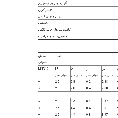
· آلیاژهای روی و منیزیم
·فیبر کربن
· رزین های اپوکسی
· پلاستیک
· کامپوزیت های فایبرگلاس
· کامپوزیت های گرافیت
ابعاد
مقطع
تحصیلی
اس
آر
Φd
LE
MND10
میلی متر
میلی متر
میلی متر
میلی متر
√
2.5
2.8
0.2
2.38
√
2.5
2.8
0.4
2.38
√
2.5
4.4
0.2
3.97
√
2.5
4.4
0.4
3.97
√
2.5
4.4
0.8
3.97