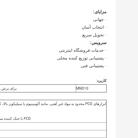
مزایای:
· جهانی
· انتخاب آسان
· تحویل سریع
سرویس:
· خدمات فروشگاه اینترنتی
· پشتیبانی توزیع کننده محلی
· پشتیبانی فنی
کاربرد:
MND10
برای برش مو
PCD با خنک کننده سیل نیز می تواند در کاربردهای فوق تکمیل تیتانیوم استفاده شود.