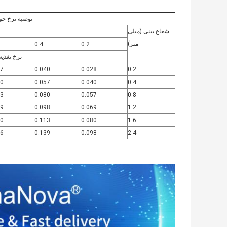
توصیه نرخ خو
شعاع بینی (میلی
متر)
0.4
0.2
نرخ تغذیه f (میلی متر/ دور
57
0.040
0.028
0.2
80
0.057
0.040
0.4
13
0.080
0.057
0.8
39
0.098
0.069
1.2
60
0.113
0.080
1.6
96
0.139
0.098
2.4