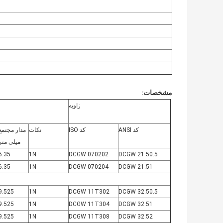
مشخصات
:
زاویه
کد ANSI
کد ISO
نکات
مدار مجتمع
میلی متر
6.35
1N
DCGW 070202
DCGW 21.50.5
6.35
1N
DCGW 070204
DCGW 21.51
9.525
1N
DCGW 11T302
DCGW 32.50.5
9.525
1N
DCGW
11T304
DCGW 32.51
9.525
1N
DCGW 11T308
DCGW 32.52