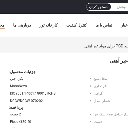
جستجو کردن
خبار
تماس با ما
کنترل کیفیت
کارخانه تور
دربارهی ما
مح
جزئیات محصول:
محل منبع:
پکن، چین
نام تجاری:
ManaNova
گواهی:
ISO9001,14001.18001, RoHS
شماره مدل:
DCGWDCGW 070202
پرداخت:
دار حداقل تعداد سفارش:
2 قطعه
قیمت:
$20-40/ Piece