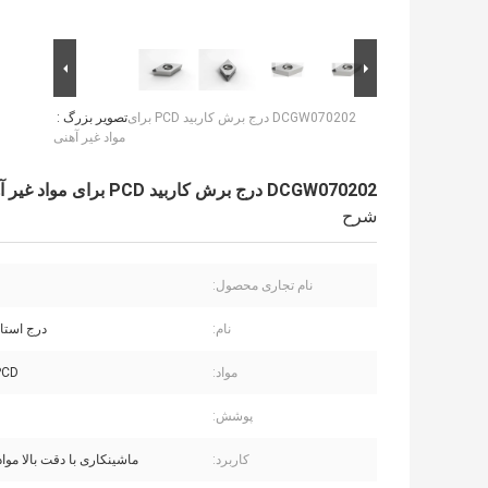
DCGW070202 درج برش کاربید PCD برای
تصویر بزرگ :
مواد غیر آهنی
DCGW070202 درج برش کاربید PCD برای مواد غیر آهنی
شرح
نام تجاری محصول:
نام:
درج استاندا
مواد:
PCD + کار
پوشش:
کاربرد:
ماشینکاری با دقت بالا مواد