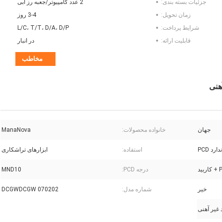
جزئیات بسته بندی:
2 عدد کامپیوتر/جعبه رز آبی
زمان تحویل:
3-4 روز
شرایط پرداخت:
L/C، T/T، D/A، D/P
قابلیت ارائه:
در انبار
مخاطب
جهان
خانواده محصولات:
ManaNova
رد PCD
استفاده:
ابزارهای تراشکاری
بید
درجه PCD:
MND10
خیر
شماره مدل:
DCGWDCGW 070202
 غیر آهنی