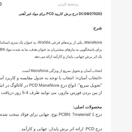
CD
برجسته کردن:
DCGW070202 درج برش کاربید PCD برای مواد غیر آهنی
شرح
:
ManaNova، یکی از برندهای فرعی Worldia، به عنوان یک سری استاندارد سطح بالا قرار گرفته است.
برای پاسخگویی به نیازهای مشتریان به عنوان هدف، ما به شدت مواد PCD/PCBN را انتخاب می کنیم
یک اثر برش جهانی، پایدار و کارآمد ارائه می دهد.
انتخاب آسان و تحویل سریع از ویژگی ManaNova است.
«انتخاب آسان»: انتخاب با توجه به جدول مقایسه و کاربرد آ
"تحویل سریع": انواع درج PCD ManaNova در کاتالوگ در انبار موجود است.
از بین بردن فورس ماژور، می توانید ظرف 4-5 روز دریافت کنید.
محصولات اصلی:
درج PCBN: 7material/ 1 نوع، جهانی برای فولاد سخت شده، چدن، چدن داکتیل و متالورژی پودر.
درج PCD: ارائه اثر برش پایدار، جهانی و کارآمد.