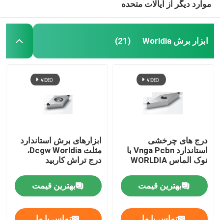
موارد دیگر از ایالات متحده
ابزار برش Worldia
(21)
درج های چرخشی
ابزارهای برش استاندارد
استاندارد Vnga Pcbn با
مثلث Dcgw Worldia،
نوک الماس WORLDIA
درج تراش کاربید
بهترین قیمت
بهترین قیمت
تماس با ما
تماس با ما