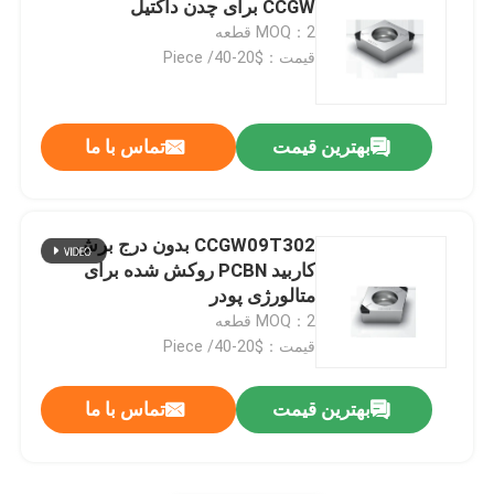
CCGW برای چدن داکتیل
MOQ：2 قطعه
درج کاربید
قیمت：$20-40/ Piece
چرخ نوشتن
بهترین قیمت
تماس با ما
پی سی دی خالی
CCGW09T302 بدون درج برش
درج های تراشه شکن
کاربید PCBN روکش شده برای
متالورژی پودر
MOQ：2 قطعه
دریل میکرو پی سی دی
قیمت：$20-40/ Piece
بهترین قیمت
تماس با ما