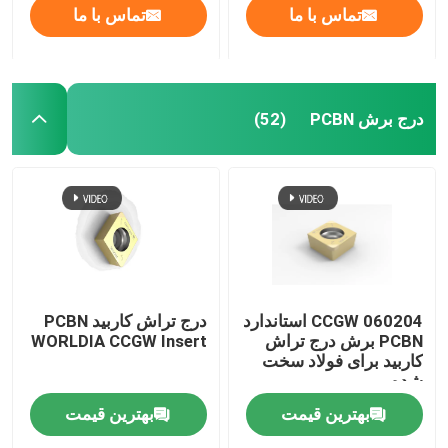
تماس با ما
تماس با ما
درج برش PCBN
(52)
CCGW 060204 استاندارد
درج تراش کاربید PCBN
PCBN برش درج تراش
WORLDIA CCGW Insert
کاربید برای فولاد سخت
شده
بهترین قیمت
بهترین قیمت