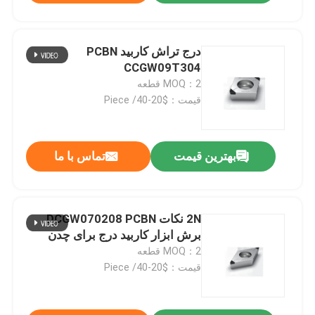
درج تراش کاربید PCBN
CCGW09T304
MOQ：2 قطعه
قیمت：$20-40/ Piece
بهترین قیمت
تماس با ما
2N نکات DCGW070208 PCBN
برش ابزار کاربید درج برای چدن
MOQ：2 قطعه
قیمت：$20-40/ Piece