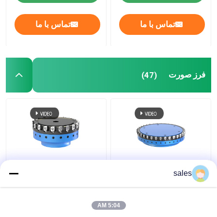
تماس با ما
تماس با ما
فرز صورت
(47)
برش های فرز صفحه PCD
برش فرز صورت غیرآهنی
sales
غیرقابل نمایش
PCD فولادی آلومینیومی
FMP200SC60-BE12-
برای فلزات غیر آهنی
30 برای ماشینکاری فرز
5:04 AM
CNC