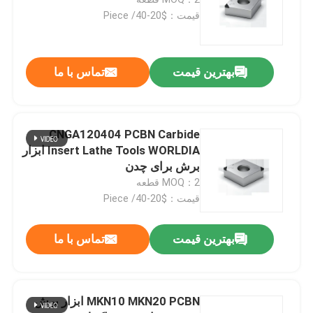
قیمت：$20-40/ Piece
درج برش PCBN
بهترین قیمت
تماس با ما
درج CVD
فرز صورت
CNGA120404 PCBN Carbide
Insert Lathe Tools WORLDIA ابزار
برش برای چدن
ابزارهای برش PCBN
MOQ：2 قطعه
قیمت：$20-40/ Piece
ابزار برش ریمر
بهترین قیمت
تماس با ما
ابزار کاربید جامد
MKN10 MKN20 PCBN ابزار برش
ابزارهای برش PCD