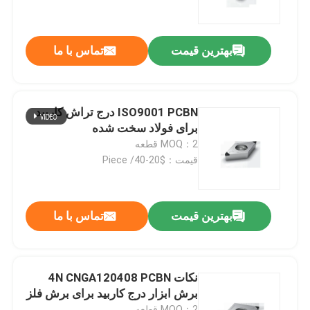
کارخانه تور
بهترین قیمت
تماس با ما
کنترل کیفیت
ISO9001 PCBN درج تراش کاربید
تماس با ما
برای فولاد سخت شده
MOQ：2 قطعه
قیمت：$20-40/ Piece
اخبار
همه موارد
بهترین قیمت
تماس با ما
ابزار برش Worldia
نکات 4N CNGA120408 PCBN
برش ابزار درج کاربید برای برش فلز
درج برش PCD
MOQ：2 قطعه