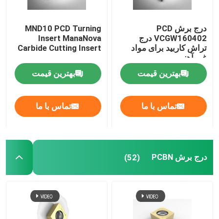
درج برش PCD
MND10 PCD Turning
VCGW160402 درج
Insert ManaNova
تراش کاربید برای مواد
Carbide Cutting Insert
غیر آهنی
بهترین قیمت
بهترین قیمت
تماس با ما
تماس با ما
خانه
درج برش PCBN
(52)
محصولات
دربارهی ما