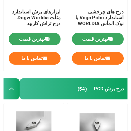
درج های چرخشی
ابزارهای برش استاندارد
استاندارد Vnga Pcbn با
مثلث Dcgw Worldia،
نوک الماس WORLDIA
درج تراش کاربید
بهترین قیمت
بهترین قیمت
تماس با ما
تماس با ما
درج برش PCD
(54)