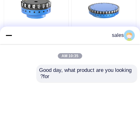
درج کاربید
چرخ نوشتن
برش های فرز صفحه PCD
برش فرز صورت غیرآهنی
sales
غیرقابل نمایش
PCD فولادی آلومینیومی
FMP200SC60-BE12-
برای فلزات غیر آهنی
30 برای ماشینکاری فرز
پی سی دی خالی
10:35 AM
CNC
بهترین قیمت
بهترین قیمت
Good day, what product are you looking 
درج های تراشه شکن
for?
تماس با ما
تماس با ما
دریل میکرو پی سی دی
بیشتر ببینید
خانه
دربارهی ما
تماس با ما
Desktop Site