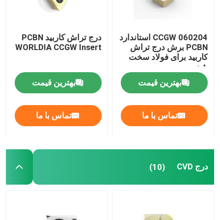
کارخانه تور
CCGW 060204 استاندارد
درج تراش کاربید PCBN
PCBN برش درج تراش
WORLDIA CCGW Insert
کاربید برای فولاد سخت
کنترل کیفیت
شده
بهترین قیمت
بهترین قیمت
تماس با ما
تماس با ما
تماس با ما
اخبار
همه موارد
درج CVD
(10)
ابزار برش Worldia
درج برش PCD