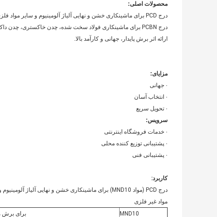
محصولات اصلی:
درج PCD برای ماشینکاری خشن و نهایی آلیاژ آلومینیوم و سایر مواد فلزی غیر آهنی مناسب است.
درج PCBN برای ماشینکاری فولاد سخت شده، چدن خاکستری، چدن داکتیل و متالورژی پودر مناسب است.
ارائه اثر برش پایدار، جهانی و کارآمد بالا.
مزایای:
· جهانی
· انتخاب آسان
· تحویل سریع
سرویس:
· خدمات فروشگاه اینترنتی
· پشتیبانی توزیع کننده محلی
· پشتیبانی فنی
کاربرد:
درج PCD (مواد MND10) برای ماشینکاری خشن و نهایی آلیاژ آلومینیوم و سایر موارد مناسب است.
مواد غیر فلزی
MND10
برای برش مو