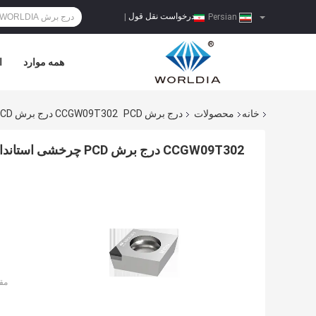
درخواست نقل قول
|
Persian
همه موارد
ا
خانه
محصولات
درج برش PCD
CCGW09T302 درج برش PCD چرخشی استاندارد کاربید برای مواد غیر آهنی
CCGW09T302 درج برش PCD چرخشی استاندارد کاربید برای مواد غیر آهنی
مق