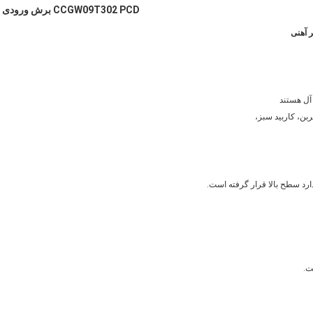
CCGW09T302 PCD برش ورودی