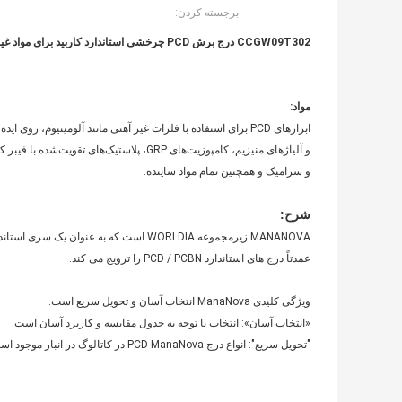
برجسته کردن:
CCGW09T302 درج برش PCD چرخشی استاندارد کاربید برای مواد غیر آهنی
مواد:
ابزارهای PCD برای استفاده با فلزات غیر آهنی مانند آلومینیوم، روی ایده آل هستند
و آلیاژهای منیزیم، کامپوزیت‌های GRP، پلاستیک‌های تقویت‌شده با فیبر کربن، کاربید سبز،
و سرامیک و همچنین تمام مواد ساینده.
شرح:
MANANOVA زیرمجموعه WORLDIA است که به عنوان یک سری استاندارد سطح بالا قرار گرفته است.
عمدتاً درج های استاندارد PCD / PCBN را ترویج می کند.
ویژگی کلیدی ManaNova انتخاب آسان و تحویل سریع است.
«انتخاب آسان»: انتخاب با توجه به جدول مقایسه و کاربرد آسان است.
"تحویل سریع": انواع درج PCD ManaNova در کاتالوگ در انبار موجود است.