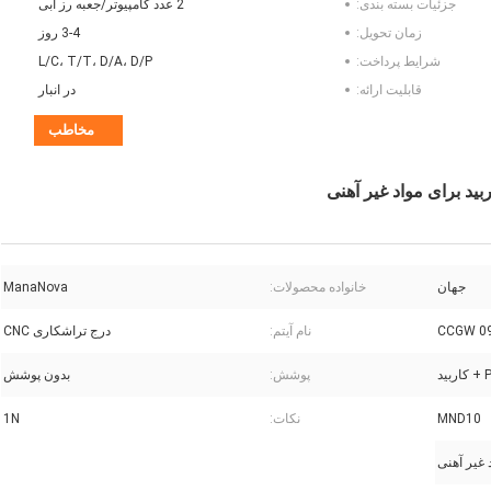
جزئیات بسته بندی:
2 عدد کامپیوتر/جعبه رز آبی
زمان تحویل:
3-4 روز
شرایط پرداخت:
L/C، T/T، D/A، D/P
قابلیت ارائه:
در انبار
مخاطب
جهان
خانواده محصولات:
ManaNova
CCGW 0
نام آیتم:
درج تراشکاری CNC
بید
پوشش:
بدون پوشش
MND10
نکات:
1N
 غیر آهنی