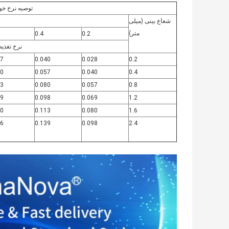
توصیه نرخ خو
شعاع بینی (میلی
متر)
0.4
0.2
نرخ تغذیه f (میلی متر/ دور
57
0.040
0.028
0.2
80
0.057
0.040
0.4
13
0.080
0.057
0.8
39
0.098
0.069
1.2
60
0.113
0.080
1.6
96
0.139
0.098
2.4