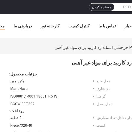
جستجو کردن
خبار
تماس با ما
کنترل کیفیت
کارخانه تور
دربارهی ما
مح
جزئیات محصول:
محل منبع:
پکن، چین
نام تجاری:
ManaNova
گواهی:
ISO9001,14001.18001, RoHS
شماره مدل:
CCGW 09T302
پرداخت:
دار حداقل تعداد سفارش:
2 قطعه
قیمت:
$20-40/ Piece