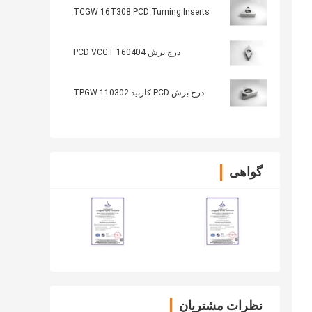
TCGW 16T308 PCD Turning Inserts
درج برش PCD VCGT 160404
درج برش PCD کاربید TPGW 110302
گواهی
نظرات مشتریان