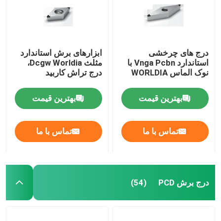
درج های چرخشی
ابزارهای برش استاندارد
استاندارد Vnga Pcbn با
مثلث Dcgw Worldia،
نوک الماس WORLDIA
درج تراش کاربید
بهترین قیمت
بهترین قیمت
تماس با ما
تماس با ما
درج برش PCD
(54)