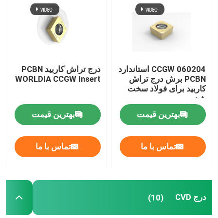
کارخانه تور
کنترل کیفیت
CCGW 060204 استاندارد
درج تراش کاربید PCBN
PCBN برش درج تراش
WORLDIA CCGW Insert
کاربید برای فولاد سخت
تماس با ما
شده
بهترین قیمت
بهترین قیمت
اخبار
تماس با ما
تماس با ما
همه موارد
ابزار برش Worldia
درج CVD
(10)
درج برش PCD