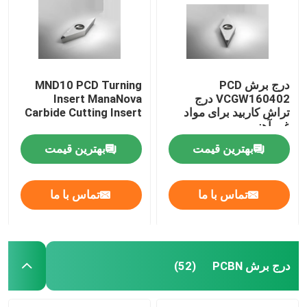
درج برش PCD
MND10 PCD Turning
VCGW160402 درج
Insert ManaNova
تراش کاربید برای مواد
Carbide Cutting Insert
غیر آهنی
بهترین قیمت
بهترین قیمت
تماس با ما
تماس با ما
خانه
محصولات
درج برش PCBN
(52)
دربارهی ما